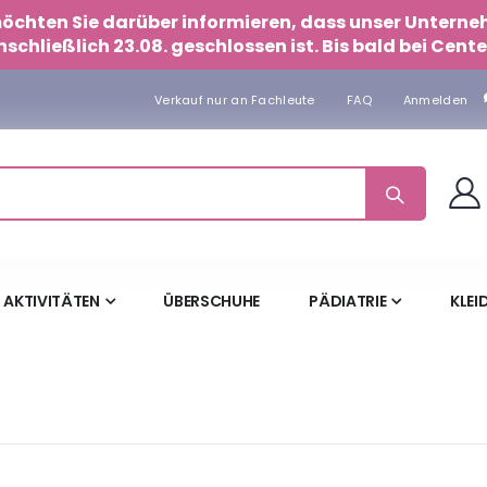
 möchten Sie darüber informieren, dass unser Untern
nschließlich 23.08. geschlossen ist. Bis bald bei Cente
Verkauf nur an Fachleute
FAQ
Anmelden
AKTIVITÄTEN
ÜBERSCHUHE
PÄDIATRIE
KLEI