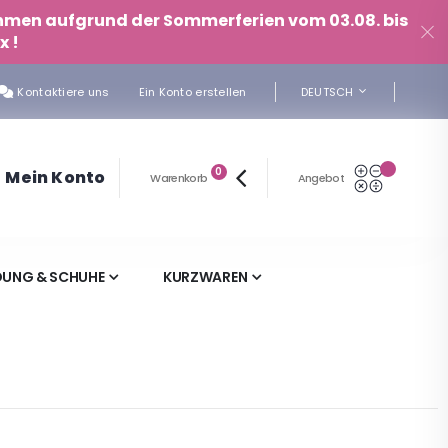
ehmen aufgrund der Sommerferien vom 03.08. bis
x !
SPRACHE
Kontaktiere uns
Ein Konto erstellen
DEUTSCH
Artikel
Mein Ang
0
Mein Konto
Warenkorb
Angebot
Cart
DUNG & SCHUHE
KURZWAREN