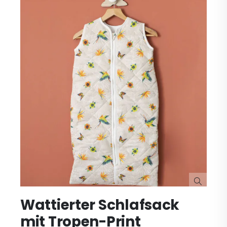
Zum
Wattierter Schlafsack
Anfang
der
mit Tropen-Print
Bildgalerie