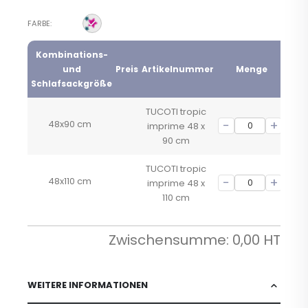
FARBE
Kombinations-
und
Preis
Artikelnummer
Menge
Min
Schlafsackgröße
TUCOTI tropic
48x90 cm
imprime 48 x
90 cm
TUCOTI tropic
48x110 cm
imprime 48 x
110 cm
Zwischensumme:
0,00
WEITERE INFORMATIONEN