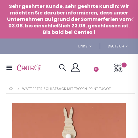
Cookie-Einstellungen
Sehr geehrter Kunde, sehr geehrte Kundin: Wir
möchten Sie darüber informieren, dass unser
Unternehmen aufgrund der Sommerferien vom
03.08. bis einschließlich 23.08. geschlossen ist.
Bis bald bei Centex !
SPRACHE
LINKS
DEUTSCH
Mein A
Navigation
Artikel
0
Cart
umschalten
WATTIERTER SCHLAFSACK MIT TROPEN-PRINT TUCOTI
Zum
Ende
der
Bildgalerie
springen