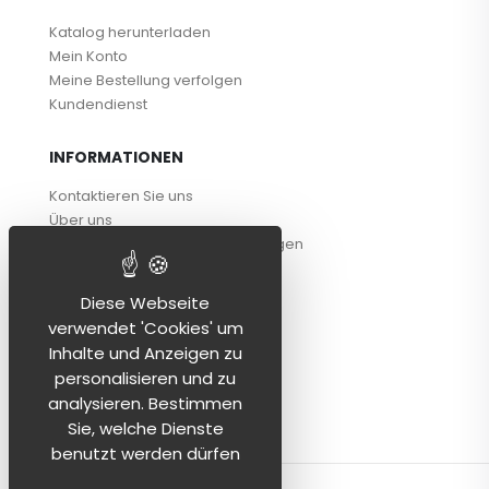
Katalog herunterladen
Mein Konto
Meine Bestellung verfolgen
Kundendienst
INFORMATIONEN
Kontaktieren Sie uns
Über uns
Allgemeine Geschäftsbedingungen
Persönliche Daten
Impressum
Diese Webseite
verwendet 'Cookies' um
FOLGEN SIE UNS!
Inhalte und Anzeigen zu
personalisieren und zu
analysieren. Bestimmen
Sie, welche Dienste
benutzt werden dürfen