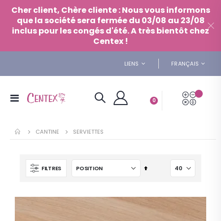
Panneau de gestion des cookies
Cher client, Chère cliente : Nous vous informons
que la société sera fermée du 03/08 au 23/08
inclus pour les congés d'été. A très bientôt chez
Centex !
LANGUE
LIENS
FRANÇAIS
Mon De
Basculer
articles
0
Panier
la
navigation
CANTINE
SERVIETTES
Par
FILTRES
ordre
décroissant