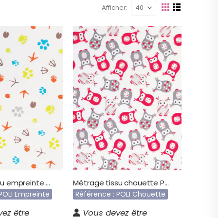
Afficher
Afficher
Grille
Liste
en
Métrage tissu empreinte POLI
Métrage tissu chouette POLI
 POLI Empreinte
Référence : POLI Chouette
ez être
Vous devez être