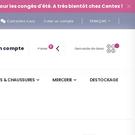
our les congés d'été. A très bientôt chez Centex !
LANGUE
Contactez nous
Créer un compte
FRANÇAIS
articles
Mon Devi
0
n compte
Panier
Demande de devis
Panier
S & CHAUSSURES
MERCERIE
DESTOCKAGE