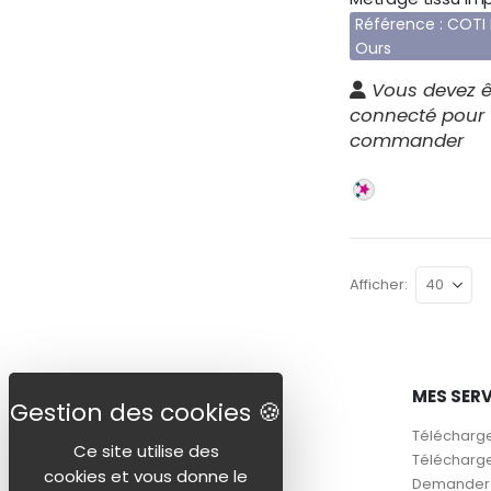
Référence : COTI
Ours
Vous devez ê
connecté pour
commander
Afficher
AIDE
MES SER
Questions fréquentes
Télécharge
Ce site utilise des
Mon conseiller
Télécharge
cookies et vous donne le
Nos tissus
Demander à