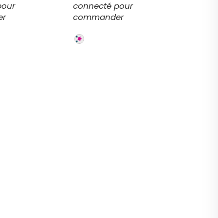
pour
connecté pour
er
commander