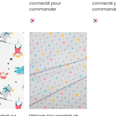
connecté pour
connecté 
commander
command
Métrage tissu imprimé ours COTI
Métrage tissu imprimé géo COTI