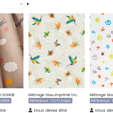
Par
ordre
décroissant
LI SONGE
Métrage tissu imprimé tropic COTI
 SONGE
Référence : COTI tropic
Référence :
tre
Vous devez être
Vous dev