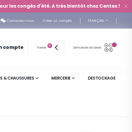
our les congés d'été. A très bientôt chez Centex !
LANGUE
Contactez nous
Créer un compte
FRANÇAIS
articles
Mon Devi
0
n compte
Panier
Demande de devis
Panier
S & CHAUSSURES
MERCERIE
DESTOCKAGE