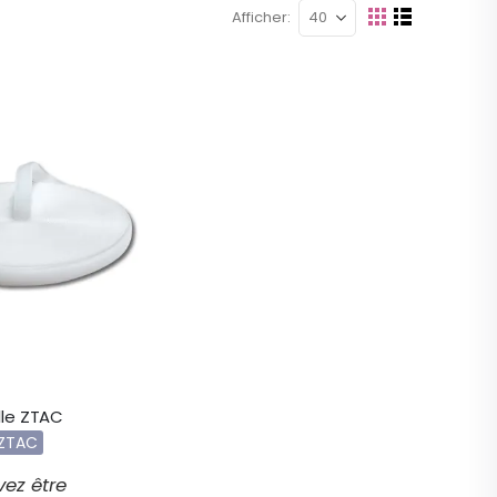
Afficher
Afficher
Grille
Liste
en
lle ZTAC
 ZTAC
ez être