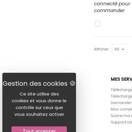
connecté pour
commander
Afficher
AIDE
MES SER
Questions fréquentes
Télécharge
Ce site utilise des
Mon conseiller
Télécharge
cookies et vous donne le
Nos tissus
Demander à
contrôle sur ceux que
Guide des tailles
Mon comp
vous souhaitez activer
L'entretien textile
Suivre m
Norme & Eco-responsabilité
Support cli
Tout accepter