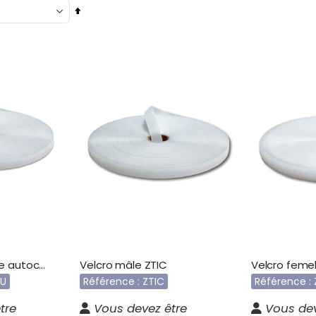
Par
ordre
décroissant
Bande velcro mâle autocollante ZTICAU
Velcro mâle ZTIC
Velcro feme
AU
Référence : ZTIC
Référence :
tre
Vous devez être
Vous dev