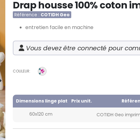
Drap housse 100% coton i
Référence
COTIDH Geo
entretien facile en machine
Vous devez être connecté pour co
COULEUR
Dimensions linge plat
Prix unit.
Référe
60x120 cm
COTIDH Geo imprim