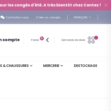
our les congés d'été. A très bientôt chez Centex !
LANGUE
Contactez nous
Créer un compte
FRANÇAIS
articles
Mon Devi
0
n compte
Panier
Demande de devis
Panier
S & CHAUSSURES
MERCERIE
DESTOCKAGE