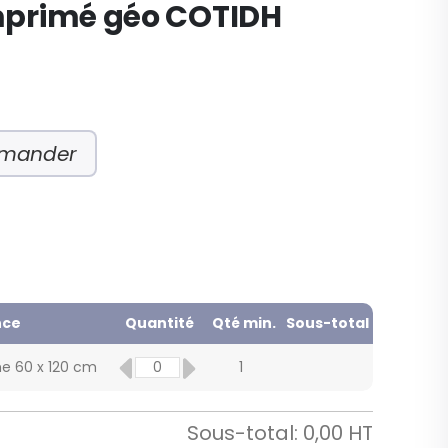
mprimé géo COTIDH
mmander
nce
Quantité
Qté min.
Sous-total
e 60 x 120 cm
1
Sous-total:
0,00