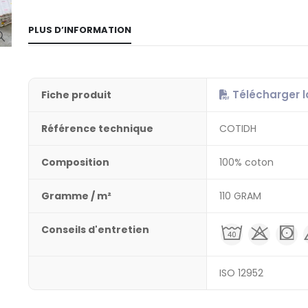
PLUS D’INFORMATION
Télécharger l
Fiche produit
Référence technique
COTIDH
Composition
100% coton
Gramme / m²
110 GRAM
Conseils d'entretien
e
j
k
ISO 12952