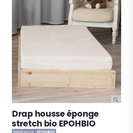
images
gallery
Skip
Drap housse éponge
to
the
stretch bio EPOHBIO
beginning
of
Référence
EPOHBIO