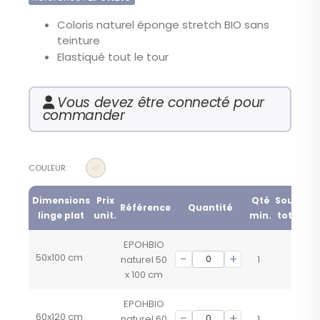
the
Coloris naturel éponge stretch BIO sans
images
gallery
teinture
Elastiqué tout le tour
Vous devez être connecté pour
commander
COULEUR
Dimensions
Prix
Qté
Sous-
Référence
Quantité
linge plat
unit.
min.
total
EPOHBIO
50x100 cm
naturel 50
1
x 100 cm
EPOHBIO
60x120 cm
naturel 60
1