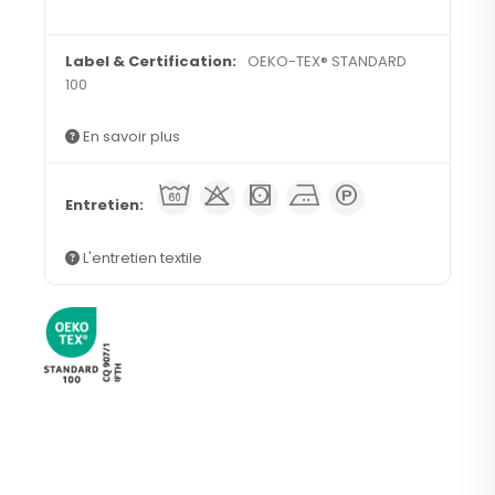
OEKO-TEX® STANDARD
100
En savoir plus
t
j
k
b
Q
L'entretien textile