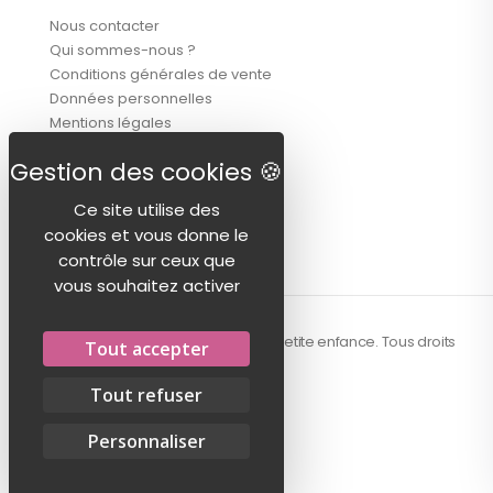
Nous contacter
Qui sommes-nous ?
Conditions générales de vente
Données personnelles
Mentions légales
SUIVEZ-NOUS !
Ce site utilise des
cookies et vous donne le
contrôle sur ceux que
vous souhaitez activer
© 2026 - Centex, la référence textile petite enfance. Tous droits
Tout accepter
réservés.
Tout refuser
Personnaliser