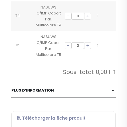
NASUWS
C/IMP Cobalt
T4
1
Par.
Multicolore T4
NASUWS
C/IMP Cobalt
T5
1
Par.
Multicolore T5
Sous-total:
0,00
PLUS D’INFORMATION
Télécharger la fiche produit