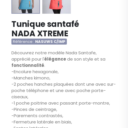
Skip
Tunique santafé
to
the
NADA XTREME
beginning
of
Référence
NASUWS C/IMP
the
Découvrez notre modèle Nada Santafe,
images
gallery
apprécié pour l'
élégance
de son style et sa
fonctionnalité
.
-Encolure hexagonale,
-Manches kimono,
-2 poches hanches plaquées dont une avec sur-
poche téléphone et une avec poche porte-
ciseaux,
-1 poche poitrine avec passant porte-montre,
-Pinces de ceintrage,
-Parements contrastés,
-Fermeture latérale en biais,